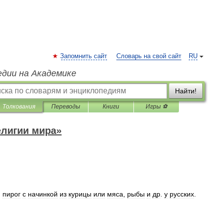
Запомнить сайт
Словарь на свой сайт
RU
едии на Академике
Найти!
Толкования
Переводы
Книги
Игры ⚽
елигии мира»
)
пирог
с
начинкой
из
курицы
или
мяса
,
рыбы
и
др
.
у
русских
.