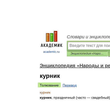
Словари и энциклоп
academic.ru
Энциклопедия «Народы и религии мира»
Энциклопедия «Народы и р
курник
Толкование
Перевод
курник
курник
,
праздничный
(
часто
—
свадебный