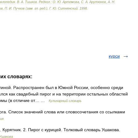
иклопедия
.
В
.
А
.
Тишков
.
Редкол
.
:
О
.
Ю
.
Артемова
,
С
.
А
.
Арутюнов
,
А
.
Н
.
ов
,
П
.
И
.
Пучков
(
зам
.
гл
.
ред
.),
Г
.
Ю
.
Ситнянский
.
1998
.
курси
гих словарях:
ной. Распространен был в Южной России, особенно среди
ялся как свадебный пирог и на территории остальных областей
ормы (в отличие от… …
Кулинарный словарь
ога. Список значений слова или словосочетания со ссылками
ия
. Курятник. 2. Пирог с курицей. Толковый словарь Ушакова.
 Ушакова