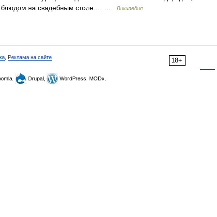
ым блюдом на свадебным столе.… …
Википедия
ка
,
Реклама на сайте
18+
omla,
Drupal,
WordPress, MODx.