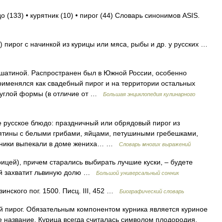
о (133) • курятник (10) • пирог (44) Словарь синонимов ASIS.
пирог с начинкой из курицы или мяса, рыбы и др. у русских …
иной. Распространен был в Южной России, особенно
Применялся как свадебный пирог и на территории остальных
круглой формы (в отличие от …
Большая энциклопедия кулинарного
е русское блюдо: праздничный или обрядовый пирог из
урятины с белыми грибами, яйцами, петушиными гребешками,
урники выпекали в доме жениха… …
Словарь многих выражений
ицей), причем старались выбирать лучшие куски, – будете
гой захватит львиную долю …
Большой универсальный сонник
инского пог. 1500. Писц. III, 452 …
Биографический словарь
 пирог. Обязательным компонентом курника является куриное
ое название. Курица всегда считалась символом плодородия,