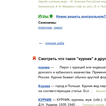
Народы
и
религии
мира
. -
М
.
:
Большая
Российская
энц
Кожановский
,
В
.
М
.
Макаревич
(
зам
.
гл
.
ред
.),
В
.
А
.
Поп
Игры ⚽
Нужно решить контрольную?
Синонимы
:
курятник
,
пирог
курная изба
Смотреть что такое "курник" в дру
курник
— Пирог с курицей или индюшати
донского и кубанского казачества. Примен
России. Курник бывает обычно круглой ф
Курник
— город в Польше. Курник вид пир
на соответствующие статьи. Есл …
Википед
КУРНИК
— КУРНИК, курника, муж. (обл.). 1
Д.Н. Ушаков. 1935 1940 …
Толковый словарь