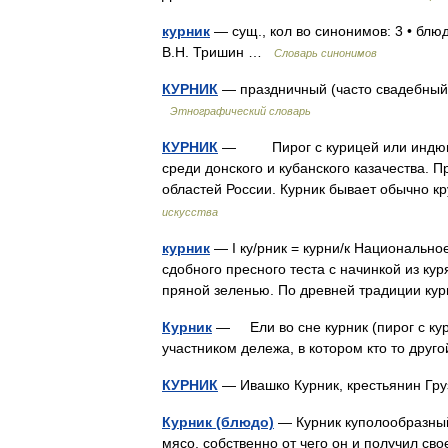
курник
— сущ., кол во синонимов: 3 • блюд
В.Н. Тришин …
Словарь синонимов
КУРНИК
— праздничный (часто свадебный) 
Этнографический словарь
КУРНИК
— Пирог с курицей или индюшат
среди донского и кубанского казачества. 
областей России. Курник бывает обычно 
искусства
курник
— I ку/рник = курни/к Национально
сдобного пресного теста с начинкой из к
пряной зеленью. По древней традиции к
Курник
— Ели во сне курник (пирог с кур
участником дележа, в котором кто то дру
КУРНИК
— Ивашко Курник, крестьянин Груз
Курник (блюдо)
— Курник куполообразный
мясо, собственно от чего он и получил св